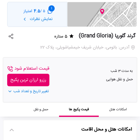
1
4.5
امتیاز
5 /
نمایش نظرات
گرند گلوریا (Grand Gloria)
5 ستاره
آدرس: باتومی، خیابان شریف خیمشیاشویلی، پلاک 22
قیمت استعلام شود
به مدت 3 شب
حمل و نقل هوایی
رزرو ارزان ترین پکیج
تغییر تاریخ و تعداد شب
امکانات هتل
قیمت پکیج ها
حمل و نقل
امکانات هتل و محل اقامت