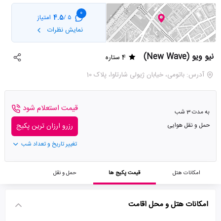
0
4.5
امتیاز
5 /
نمایش نظرات
نیو ویو (New Wave)
4 ستاره
آدرس: باتومی، خیابان ژیولی شارتاوا، پلاک 10
قیمت استعلام شود
به مدت 3 شب
حمل و نقل هوایی
رزرو ارزان ترین پکیج
تغییر تاریخ و تعداد شب
امکانات هتل
قیمت پکیج ها
حمل و نقل
امکانات هتل و محل اقامت