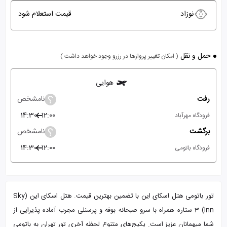
نوزاد
قیمت استعلام شود
حمل و نقل
( امکان تغییر پروازها در رزرو وجود خواهد داشت )
هوایی
رفت
نامشخص
14:30
12:00
فرودگاه مهرآباد
برگشت
نامشخص
14:30
12:00
فرودگاه باتومی
تور باتومی هتل اسکای این با تضمین بهترین قیمت. هتل اسکای این (Sky
Inn) 3 ستاره همراه با سرو صبحانه بوفه و پرسنلی مجرب آماده پذیرایی از
شما میهمانان عزیز است. پکیج‌های متنوع لحظه آخری تور تهران به باتومی