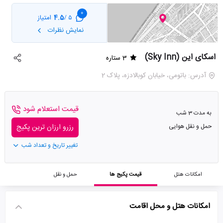
0
4.5
امتیاز
5 /
نمایش نظرات
اسکای این (Sky Inn)
3 ستاره
آدرس: باتومی، خیابان کوبالادزه، پلاک 2
قیمت استعلام شود
به مدت 3 شب
حمل و نقل هوایی
رزرو ارزان ترین پکیج
تغییر تاریخ و تعداد شب
امکانات هتل
قیمت پکیج ها
حمل و نقل
امکانات هتل و محل اقامت