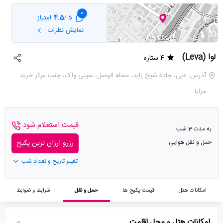
0
4.5
امتیاز
5 /
نمایش نظرات
لوا (Leva)
4 ستاره
آدرس: دبی، جاده شیخ زاید، محله الوصل، سیتی واک، جنب مرکز خرید
مزایا
قیمت استعلام شود
به مدت 3 شب
حمل و نقل هوایی
رزرو ارزان ترین پکیج
تغییر تاریخ و تعداد شب
امکانات هتل
قیمت پکیج ها
حمل و نقل
شرایط و ضوابط
امکانات هتل و محل اقامت