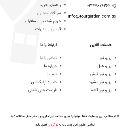
راهنمای خرید
02147626262
سوالات متداول
info@tourgardan.com
حریم شخصی مسافران
قوانین و مقررات
خدمات آنلاین
ارتباط با ما
رزرو تور
تماس با ما
رزرو هتل
درباره ما
رزرو تور کیش
تیم ما
رزرو تور مشهد
دانلود اپلیکیشن
رزرو تور قشم
فرصت های شغلی
© از مطالب این وبسایت فقط میتوانید برای مقاصد غیرتجاری و با ذکر منبع استفاده کنید.
تمامی حقوق این وبسایت به
تورگردان
تعلق دارد.