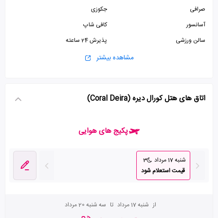
صرافی
جکوزی
آسانسور
کافی شاپ
سالن ورزشی
پذیرش 24 ساعته
سونا
استخر
مشاهده بیشتر
ماساژ
اتاق های هتل کورال دیره (Coral Deira)
پکیج های هوایی
شنبه 17 مرداد
3
قیمت استعلام شود
از
شنبه 17 مرداد
تا
سه شنبه 20 مرداد