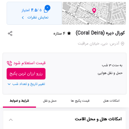
0
4.5
امتیاز
5 /
نمایش نظرات
کورال دیره (Coral Deira)
4 ستاره
آدرس: دبی، خیابان مراقبت
قیمت استعلام شود
به مدت 3 شب
حمل و نقل هوایی
رزرو ارزان ترین پکیج
تغییر تاریخ و تعداد شب
امکانات هتل
قیمت پکیج ها
حمل و نقل
شرایط و ضوابط
امکانات هتل و محل اقامت