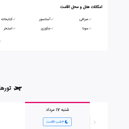
امکانات هتل و محل اقامت
صرافی
آسانسور
کتابخانه
سونا
جکوزی
استخر
اتاق بازی
زمین ورزشی
سالن ورز
م
تورهای هوا
شنبه 17 مرداد
3شب اقامت