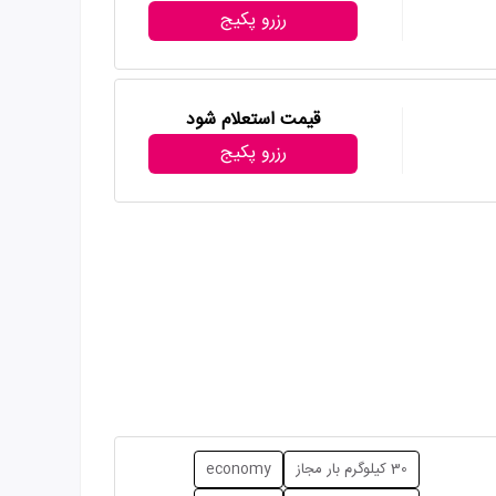
رزرو پکیج
قیمت استعلام شود
رزرو پکیج
30 کیلوگرم بار مجاز
economy