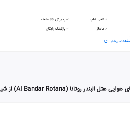
کافی شاپ
پذیرش 24 ساعته
ماساژ
پارکینگ رایگان
شی
شاهده بیشتر
یی هتل البندر روتانا (Al Bandar Rotana) از شیراز به دبی