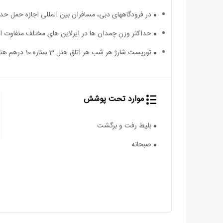
در فرودگاه‎های دبی، مسافران بین المللی اجازه حمل حداکثر 2 چمدان را دارند.
حداکثر وزن چمدان ها در ایرلاین های مختلف متفاوت 
توریست شارژ هر شب هر اتاق هتل 3 ستاره 10 درهم هتل 4 ستاره 15 درهم و هتل 5 ستاره 20 درهم می باشد و به عهده مسافر است
موارد تحت پوشش
بلیط رفت و برگشت
صبحانه