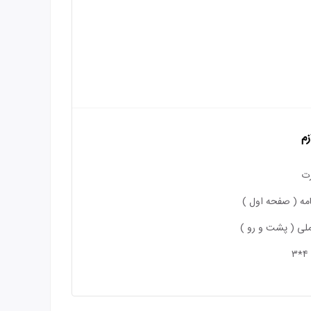
زم
ت
مه ( صفحه اول )
لی ( پشت و رو )