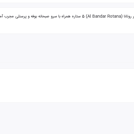
تور دبی از شیراز هتل البندر روتانا با تضمین بهترین قیمت. هتل البندر روتانا (dar Rotana) 5