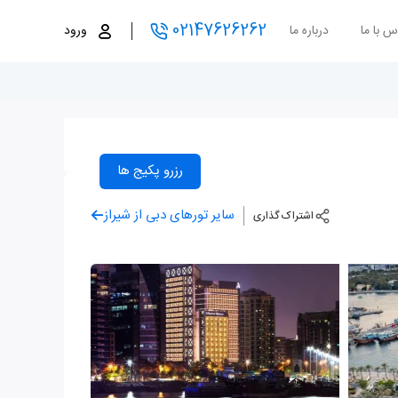
02147626262
س با ما
درباره ما
ورود
رزرو پکیج ها
سایر تورهای دبی از شیراز
اشتراک گذاری