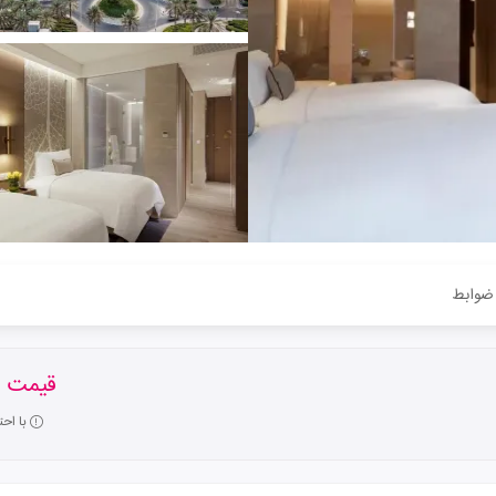
ضوابط
قیمت ا
با اح