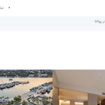
تما
 روتانا