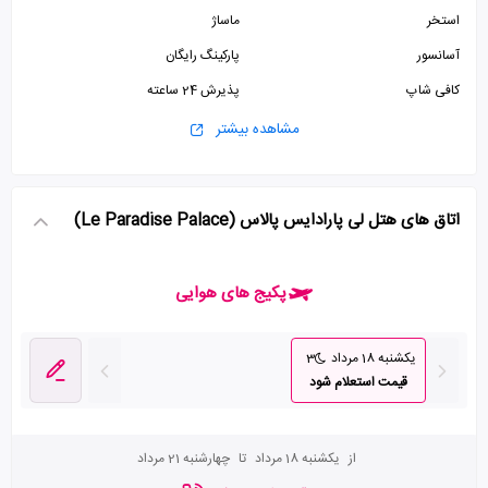
استخر
ماساژ
آسانسور
پارکینگ رایگان
کافی شاپ
پذیرش 24 ساعته
سونا
جکوزی
مشاهده بیشتر
سالن ورزشی
سالن بیلیارد
اتاق های هتل لی پارادایس پالاس (Le Paradise Palace)
پکیج های هوایی
یکشنبه 18 مرداد
3
قیمت استعلام شود
از
یکشنبه 18 مرداد
تا
چهارشنبه 21 مرداد