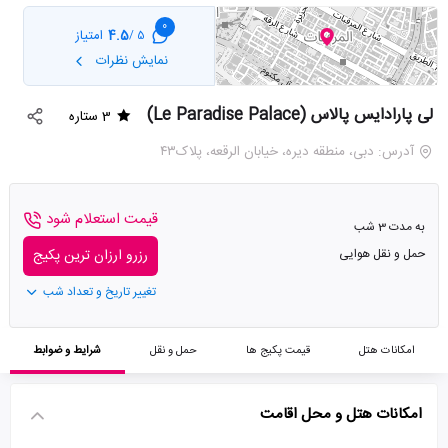
0
4.5
امتیاز
5 /
نمایش نظرات
لی پارادایس پالاس (Le Paradise Palace)
3 ستاره
آدرس: دبی، منطقه دیره، خیابان الرقعه، پلاک۴۳
قیمت استعلام شود
به مدت 3 شب
حمل و نقل هوایی
رزرو ارزان ترین پکیج
تغییر تاریخ و تعداد شب
امکانات هتل
قیمت پکیج ها
حمل و نقل
شرایط و ضوابط
امکانات هتل و محل اقامت