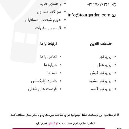
راهنمای خرید
02147626262
سوالات متداول
info@tourgardan.com
حریم شخصی مسافران
قوانین و مقررات
خدمات آنلاین
ارتباط با ما
رزرو تور
تماس با ما
رزرو هتل
درباره ما
رزرو تور کیش
تیم ما
رزرو تور مشهد
دانلود اپلیکیشن
رزرو تور قشم
فرصت های شغلی
© از مطالب این وبسایت فقط میتوانید برای مقاصد غیرتجاری و با ذکر منبع استفاده کنید.
تمامی حقوق این وبسایت به
تورگردان
تعلق دارد.