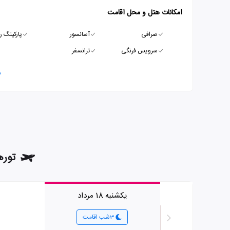
امکانات هتل و محل اقامت
صرافی
آسانسور
پارکینگ ر
سرویس فرنگی
ترانسفر
م
تورهای 
یکشنبه 18 مرداد
3شب اقامت