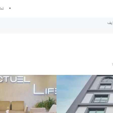
تما
ایف