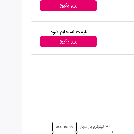
رزرو پکیج
قیمت استعلام شود
رزرو پکیج
30 کیلوگرم بار مجاز
economy