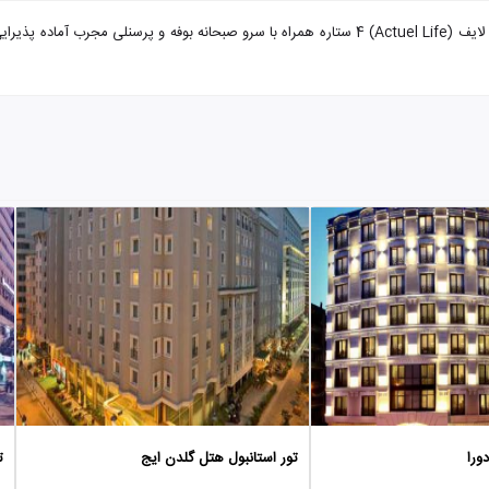
تور استانبول هتل اکچوال لایف با تضمین بهترین قیمت. هتل اکچوال لایف (Actuel Life) 4 ستاره همراه ب
ورا
تور استانبول هتل گلدن ایج
ت