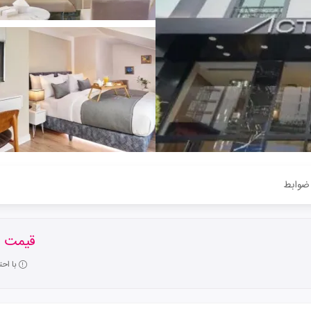
ضوابط
قیمت ا
با اح