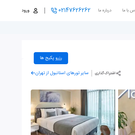
02147626262
س با ما
درباره ما
ورود
رزرو پکیج ها
سایر تورهای استانبول از تهران
اشتراک گذاری