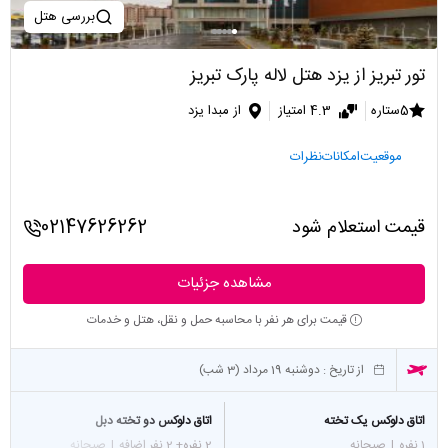
بررسی هتل
تور تبریز از یزد هتل لاله پارک تبریز
5ستاره
4.3 امتیاز
از مبدا یزد
موقعیت
امکانات
نظرات
قیمت استعلام شود
02147626262
مشاهده جزئیات
قیمت برای هر نفر با محاسبه حمل و نقل، هتل و خدمات
از تاریخ :
دوشنبه 19 مرداد (3 شب)
اتاق دلوکس یک تخته
اتاق دلوکس دو تخته دبل
1 نفره
|
صبحانه
2 نفره
+ 2 نفر اضافه
|
صبحانه