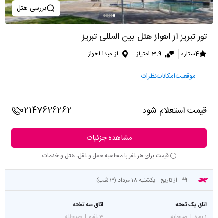
بررسی هتل
تور تبریز از اهواز هتل بین المللی تبریز
4ستاره
3.9 امتیاز
از مبدا اهواز
موقعیت
امکانات
نظرات
قیمت استعلام شود
02147626262
مشاهده جزئیات
قیمت برای هر نفر با محاسبه حمل و نقل، هتل و خدمات
از تاریخ :
یکشنبه 18 مرداد (3 شب)
اتاق یک تخته
اتاق سه تخته
1 نفره
|
صبحانه
3 نفره
|
صبحانه