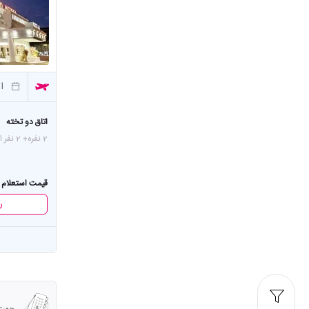
از
اتاق دو تخته
2 نفره
+ 2 نفر اضافه
قیمت استعلام 
ر