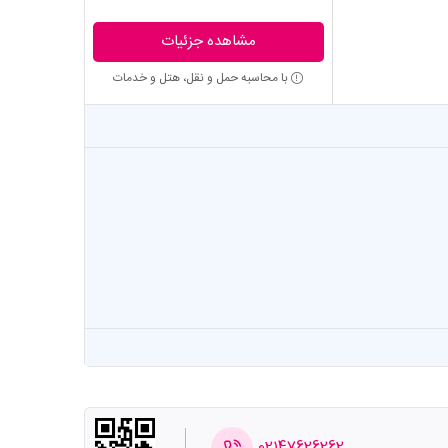
مشاهده جزئیات
با محاسبه حمل و نقل، هتل و خدمات
02147626262