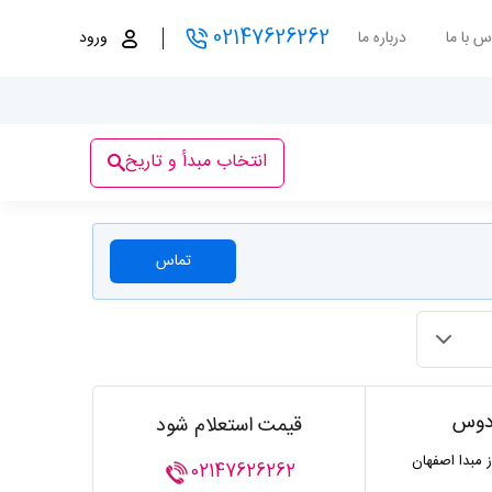
02147626262
س با ما
درباره ما
ورود
انتخاب مبدأ و تاریخ
تماس
ادوس
قیمت استعلام شود
ز مبدا اصفهان
02147626262