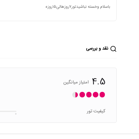
باسلام وخسته نباشیدتور۷روزهالی۱۵روزه
نقد و بررسی
4.5
امتیاز میانگین
کیفیت تور