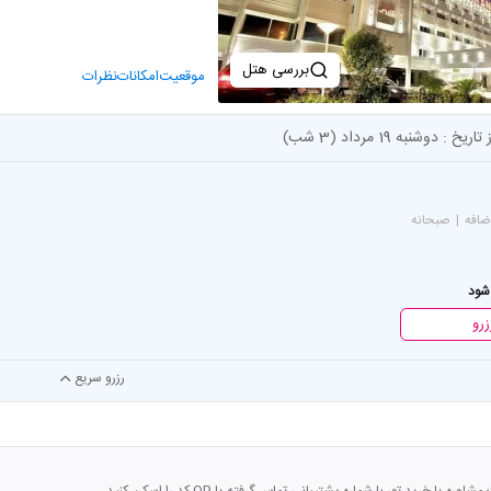
بررسی هتل
موقعیت
امکانات
نظرات
 تاریخ :
دوشنبه 19 مرداد (3 شب)
|
صبحانه
شود
زرو
رزرو سریع