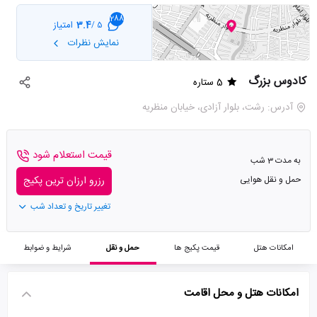
288
3.4
امتیاز
5 /
نمایش نظرات
کادوس بزرگ
5 ستاره
آدرس: رشت، بلوار آزادی، خيابان منظریه
قیمت استعلام شود
به مدت 3 شب
حمل و نقل هوایی
رزرو ارزان ترین پکیج
تغییر تاریخ و تعداد شب
امکانات هتل
قیمت پکیج ها
حمل و نقل
شرایط و ضوابط
امکانات هتل و محل اقامت