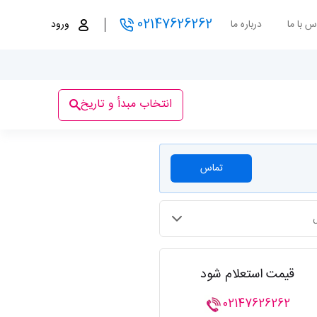
02147626262
س با ما
درباره ما
ورود
انتخاب مبدأ و تاریخ
تماس
قیمت استعلام شود
02147626262