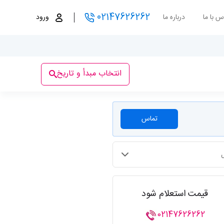
02147626262
س با ما
درباره ما
ورود
انتخاب مبدأ و تاریخ
تماس
قیمت استعلام شود
02147626262