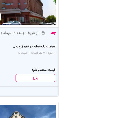
از تاریخ :
جمعه 16 مرداد (3 شب)
سوئیت یک خوابه دو نفره (رو به ...
2 نفره
+ 2 نفر اضافه
|
صبحانه
قیمت استعلام شود
رزرو