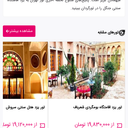
میهمانان عزیز است. پکیج‌های متنوع لحظه آخری تور تهران به یزد اقامتگاه
سنتی جنگل را در تورگردان ببینید.
مشاهده بیشتر
تورهای مشابه
تور یزد اقامتگاه بومگردی شعرباف
تور یزد هتل سنتی سروش
از 19,830,000 تومان
از 19,120,000 تومان