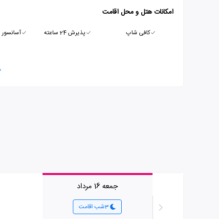
امکانات هتل و محل اقامت
کافی شاپ
پذیرش 24 ساعته
آسانسور
م
جمعه 16 مرداد
3شب اقامت