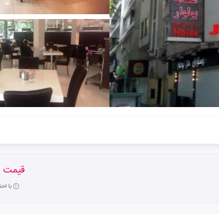
قیمت ا
با اح