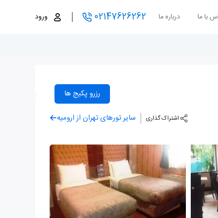
02147626262
س با ما
درباره ما
ورود
رزرو پکیج ها
سایر تورهای تهران از ارومیه
اشتراک گذاری