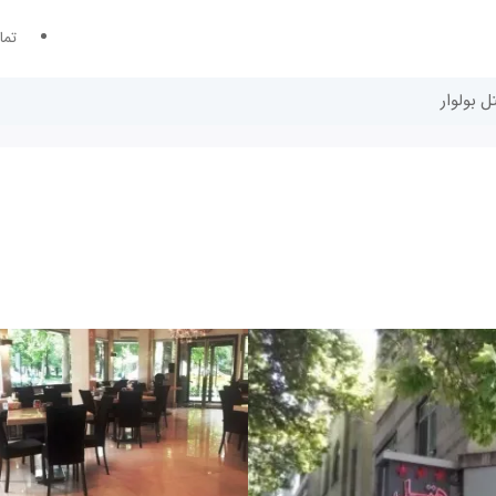
تما
ل بولوار