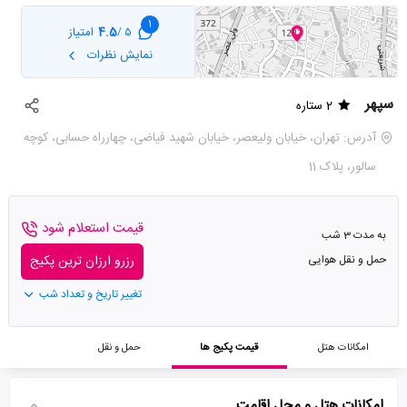
1
4.5
امتیاز
5 /
نمایش نظرات
سپهر
2 ستاره
آدرس: تهران، خیابان ولیعصر، خیابان شهید فیاضی، چهارراه حسابی، کوچه
سالور، پلاک 11
قیمت استعلام شود
به مدت 3 شب
حمل و نقل هوایی
رزرو ارزان ترین پکیج
تغییر تاریخ و تعداد شب
امکانات هتل
قیمت پکیج ها
حمل و نقل
امکانات هتل و محل اقامت