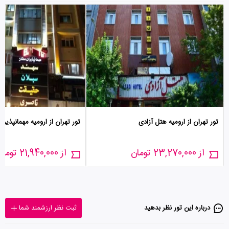
تور تهران از ارومیه هتل آزادی
تور تهران از ارومیه مهمانپذیر 
از 23,270,000 تومان
از 21,940,000 تومان
درباره این تور‌ نظر بدهید
ثبت نظر ارزشمند شما