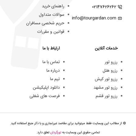
راهنمای خرید
02147626262
سوالات متداول
info@tourgardan.com
حریم شخصی مسافران
قوانین و مقررات
خدمات آنلاین
ارتباط با ما
رزرو تور
تماس با ما
رزرو هتل
درباره ما
رزرو تور کیش
تیم ما
رزرو تور مشهد
دانلود اپلیکیشن
رزرو تور قشم
فرصت های شغلی
© از مطالب این وبسایت فقط میتوانید برای مقاصد غیرتجاری و با ذکر منبع استفاده کنید.
تمامی حقوق این وبسایت به
تورگردان
تعلق دارد.