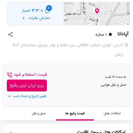
51
3.3
امتیاز
5 /
نمایش نظرات
آپادانا
1 ستاره
آدرس: تهران، خیابان طالقانی، بین مفتح و بهار، روبروی بیمارستان 502
ارتش
قیمت استعلام شود
به مدت 3 شب
حمل و نقل هوایی
رزرو ارزان ترین پکیج
تغییر تاریخ و تعداد شب
امکانات هتل
قیمت پکیج ها
حمل و نقل
امکانات هتل و محل اقامت