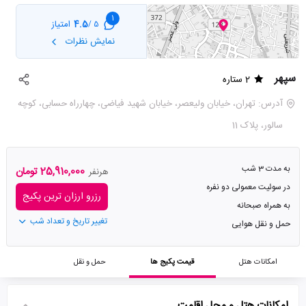
1
4.5
امتیاز
5 /
نمایش نظرات
سپهر
2 ستاره
آدرس: تهران، خیابان ولیعصر، خیابان شهید فیاضی، چهارراه حسابی، کوچه
سالور، پلاک 11
به مدت 3 شب
25,910,000 تومان
هرنفر
در سوئیت معمولی دو نفره
رزرو ارزان ترین پکیج
به همراه صبحانه
تغییر تاریخ و تعداد شب
حمل و نقل هوایی
امکانات هتل
قیمت پکیج ها
حمل و نقل
امکانات هتل و محل اقامت