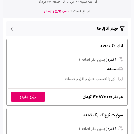
از
سه شنبه 20 مرداد
تا
جمعه 23 مرداد
شروع قیمت از
25,910,000 تومان
فیلتر اتاق ها
اتاق یک تخته
1 نفره
( بدون نفر اضافه )
صبحانه
تور با احتساب حمل و نقل و خدمات
هر نفر
30,870,000 تومان
رزرو پکیج
سوئیت کوچک یک تخته
1 نفره
( بدون نفر اضافه )