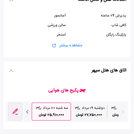
پذیرش 24 ساعته
آسانسور
کافی شاپ
سالن ورزشی
پارکینگ رایگان
استخر
سونا
سالن بدنسازی
مشاهده بیشتر
اتاق های هتل سپهر
پکیج های هوایی
مرداد
3
دوشنبه 19 مرداد
3
سه شنبه 20 مرداد
3
چهارشنبه 21 مرداد
34,32 تومان
27,750,000 تومان
25,910,000 تومان
26,700,000 تومان