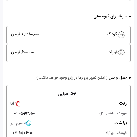
تعرفه برای گروه سنی
کودک
11,380,000 تومان
نوزاد
600,000 تومان
حمل و نقل
( امکان تغییر پروازها در رزرو وجود خواهد داشت )
هوایی
رفت
آتا
01:05
23:50
فرودگاه هاشمی نژاد
برگشت
نسیم ایر
05:10
04:10
فرودگاه مهرآباد