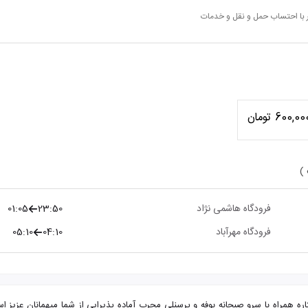
 با احتساب حمل و نقل و خدمات
600,00 تومان
 )
فرودگاه هاشمی نژاد
23:50
01:05
فرودگاه مهرآباد
04:10
05:10
هران از مشهد هتل نادر با تضمین بهترین قیمت. هتل نادر 2 ستاره همراه با سرو صبحانه بوفه و پرسنلی مجرب آماده پذی