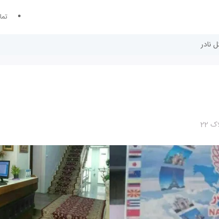
تما
ل نادر
 22