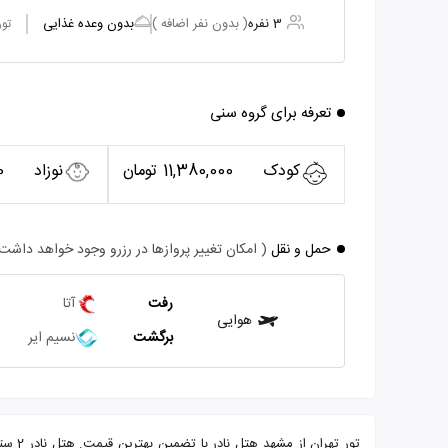
3 نفره
( بدون نفر اضافه )
بدون وعده غذایی
تور
تعرفه برای گروه سنی
کودک
11,380,000 تومان
نوزاد
0
حمل و نقل
( امکان تغییر پروازها در رزرو وجود خواهد داشت
رفت
آتا
هوایی
برگشت
نسیم ایر
تور ت