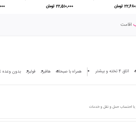
22,6 تومان
22,510,000 تومان
0,000
اقامت
اتاق 4 تخته و بیشتر
همراه با صبحانه
هافبرد
فولبرد
بدون وعده غ
 با احتساب حمل و نقل و خدمات