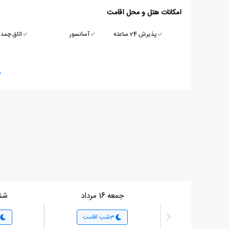
امکانات هتل و محل اقامت
پذیرش 24 ساعته
آسانسور
اتاق چمدا
م
جمعه 16 مرداد
شنبه 17
3شب اقامت