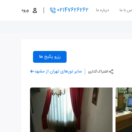
02147626262
س با ما
درباره ما
ورود
رزرو پکیج ها
سایر تورهای تهران از مشهد
اشتراک گذاری