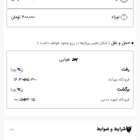
نوزاد
600,000 تومان
حمل و نقل
( امکان تغییر پروازها در رزرو وجود خواهد داشت )
هوایی
رفت
پویا
16:30
15:30
فرودگاه مهرآباد
برگشت
پویا
00:15
23:15
فرودگاه شهید مدنی
شرایط و ضوابط