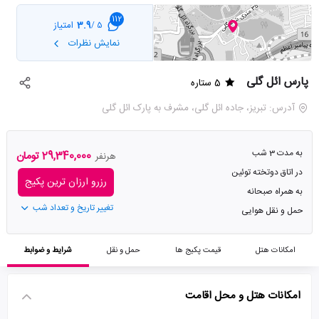
112
3.9
امتیاز
5 /
نمایش نظرات
پارس ائل گلی
5 ستاره
آدرس: تبریز، جاده ائل گلی، مشرف به پارک ائل گلی
به مدت 3 شب
29,340,000 تومان
هرنفر
در اتاق دوتخته توئین
رزرو ارزان ترین پکیج
به همراه صبحانه
تغییر تاریخ و تعداد شب
حمل و نقل هوایی
امکانات هتل
قیمت پکیج ها
حمل و نقل
شرایط و ضوابط
امکانات هتل و محل اقامت