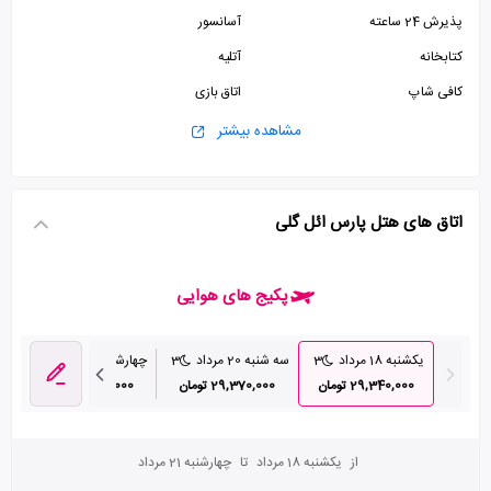
پذیرش 24 ساعته
آسانسور
کتابخانه
آتلیه
کافی شاپ
اتاق بازی
سالن بیلیارد
پارکینگ رایگان
مشاهده بیشتر
استخر
سونا
سالن ورزشی
اتاق های هتل پارس ائل گلی
پکیج های هوایی
یکشنبه 18 مرداد
3
سه شنبه 20 مرداد
3
چهارشنبه 21 مرداد
3
پن
29,340,000 تومان
29,370,000 تومان
33,480,000 تومان
از
یکشنبه 18 مرداد
تا
چهارشنبه 21 مرداد