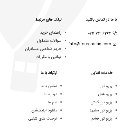
با ما در تماس باشید
لینک های مرتبط
راهنمای خرید
02147626262
سوالات متداول
info@tourgardan.com
حریم شخصی مسافران
قوانین و مقررات
خدمات آنلاین
ارتباط با ما
رزرو تور
تماس با ما
رزرو هتل
درباره ما
رزرو تور کیش
تیم ما
رزرو تور مشهد
دانلود اپلیکیشن
رزرو تور قشم
فرصت های شغلی