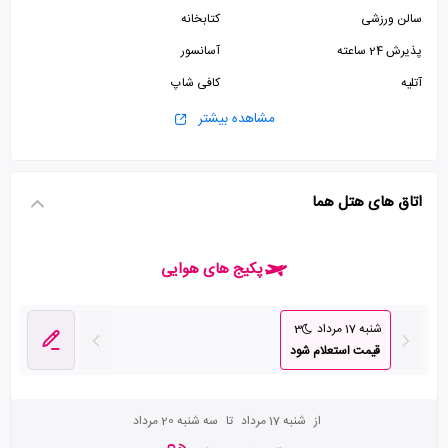
سالن ورزشی
کتابخانه
پذیرش 24 ساعته
آسانسور
آتلیه
کافی شاپ
صرافی
زمین تنیس
مشاهده بیشتر
پارکینگ رایگان
استخر
سونا
سرویس فرنگی
اتاق های هتل هما
سرویس ایرانی
پکیج های هوایی
شنبه 17 مرداد
3
قیمت استعلام شود
از
شنبه 17 مرداد
تا
سه شنبه 20 مرداد