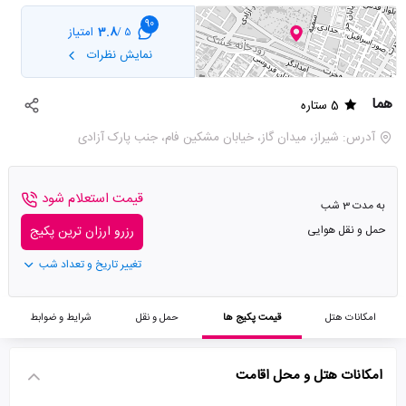
90
3.8
امتیاز
5 /
نمایش نظرات
هما
5 ستاره
آدرس: شيراز، میدان گاز، خيابان مشكين فام، جنب پارک آزادی
قیمت استعلام شود
به مدت 3 شب
حمل و نقل هوایی
رزرو ارزان ترین پکیج
تغییر تاریخ و تعداد شب
امکانات هتل
قیمت پکیج ها
حمل و نقل
شرایط و ضوابط
امکانات هتل و محل اقامت