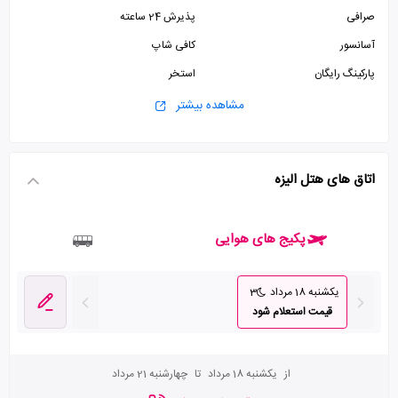
صرافی
پذیرش 24 ساعته
آسانسور
کافی شاپ
پارکینگ رایگان
استخر
سونا
سرویس فرنگی
مشاهده بیشتر
سرویس ایرانی
جکوزی
ماساژ
سالن بدنسازی
اتاق های هتل الیزه
پکیج های هوایی
یکشنبه 18 مرداد
3
قیمت استعلام شود
از
یکشنبه 18 مرداد
تا
چهارشنبه 21 مرداد