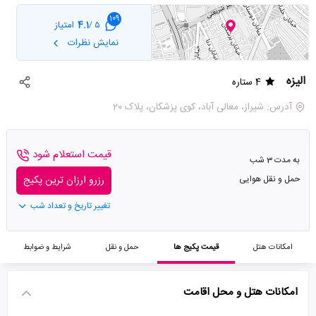
109
4.1
امتیاز
5 /
نمایش نظرات
الیزه
4 ستاره
آدرس: شیراز، معالی آباد، کوی پزشکان، پلاک 20
قیمت استعلام شود
به مدت 3 شب
حمل و نقل هوایی
رزرو ارزان ترین پکیج
تغییر تاریخ و تعداد شب
امکانات هتل
قیمت پکیج ها
حمل و نقل
شرایط و ضوابط
امکانات هتل و محل اقامت