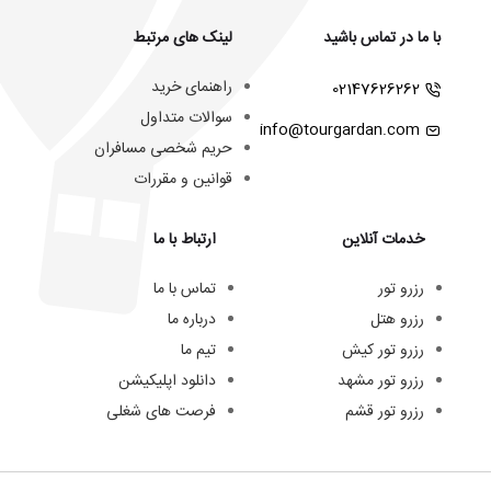
با ما در تماس باشید
لینک های مرتبط
راهنمای خرید
02147626262
سوالات متداول
info@tourgardan.com
حریم شخصی مسافران
قوانین و مقررات
خدمات آنلاین
ارتباط با ما
رزرو تور
تماس با ما
رزرو هتل
درباره ما
رزرو تور کیش
تیم ما
رزرو تور مشهد
دانلود اپلیکیشن
رزرو تور قشم
فرصت های شغلی