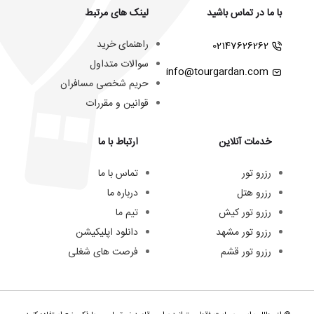
با ما در تماس باشید
لینک های مرتبط
راهنمای خرید
02147626262
سوالات متداول
info@tourgardan.com
حریم شخصی مسافران
قوانین و مقررات
خدمات آنلاین
ارتباط با ما
رزرو تور
تماس با ما
رزرو هتل
درباره ما
رزرو تور کیش
تیم ما
رزرو تور مشهد
دانلود اپلیکیشن
رزرو تور قشم
فرصت های شغلی