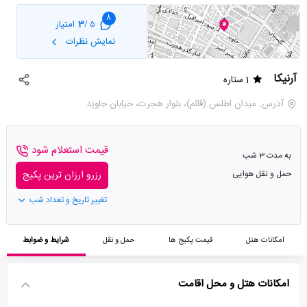
8
3
امتیاز
5 /
نمایش نظرات
آرنیکا
1 ستاره
آدرس: میدان اطلس (قائم)، بلوار هجرت، خیابان جاوید
قیمت استعلام شود
به مدت 3 شب
حمل و نقل هوایی
رزرو ارزان ترین پکیج
تغییر تاریخ و تعداد شب
امکانات هتل
قیمت پکیج ها
حمل و نقل
شرایط و ضوابط
امکانات هتل و محل اقامت