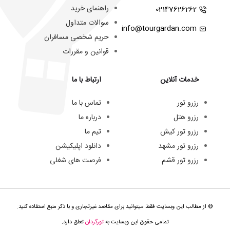
راهنمای خرید
02147626262
سوالات متداول
info@tourgardan.com
حریم شخصی مسافران
قوانین و مقررات
خدمات آنلاین
ارتباط با ما
رزرو تور
تماس با ما
رزرو هتل
درباره ما
رزرو تور کیش
تیم ما
رزرو تور مشهد
دانلود اپلیکیشن
رزرو تور قشم
فرصت های شغلی
© از مطالب این وبسایت فقط میتوانید برای مقاصد غیرتجاری و با ذکر منبع استفاده کنید.
تمامی حقوق این وبسایت به
تورگردان
تعلق دارد.