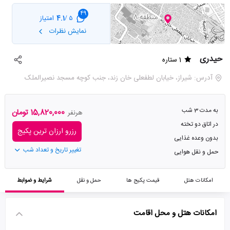
49
4.1
امتیاز
5 /
نمایش نظرات
حیدری
1 ستاره
آدرس: شیراز، خیابان لطفعلی خان زند، جنب کوچه مسجد نصیرالملک
به مدت 3 شب
15,820,000 تومان
هرنفر
در اتاق دو تخته
رزرو ارزان ترین پکیج
بدون وعده غذایی
تغییر تاریخ و تعداد شب
حمل و نقل هوایی
امکانات هتل
قیمت پکیج ها
حمل و نقل
شرایط و ضوابط
امکانات هتل و محل اقامت