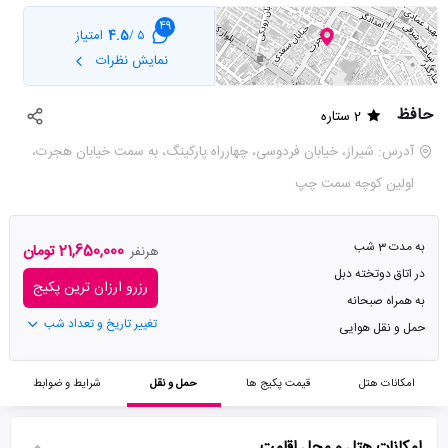
49
4.5
امتیاز
5 /
نمایش نظرات
حافظ
2 ستاره
آدرس: شیراز، خیابان فردوسی، چهارراه پارکینگ، به سمت خیابان هجرت،
اولین کوچه سمت چپ
به مدت 3 شب
21,650,000 تومان
هرنفر
در اتاق دوتخته دبل
رزرو ارزان ترین پکیج
به همراه صبحانه
تغییر تاریخ و تعداد شب
حمل و نقل هوایی
امکانات هتل
قیمت پکیج ها
حمل و نقل
شرایط و ضوابط
امکانات هتل و محل اقامت