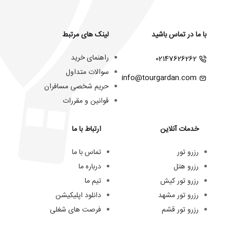
با ما در تماس باشید
لینک های مرتبط
راهنمای خرید
02147626262
سوالات متداول
info@tourgardan.com
حریم شخصی مسافران
قوانین و مقررات
خدمات آنلاین
ارتباط با ما
رزرو تور
تماس با ما
رزرو هتل
درباره ما
رزرو تور کیش
تیم ما
رزرو تور مشهد
دانلود اپلیکیشن
رزرو تور قشم
فرصت های شغلی