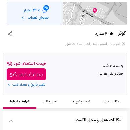
25
3
امتیاز
5 /
نمایش نظرات
کوثر
3 ستاره
آدرس: رامسر، سه راهی سادات شهر
قیمت استعلام شود
به مدت 3 شب
حمل و نقل هوایی
رزرو ارزان ترین پکیج
تغییر تاریخ و تعداد شب
امکانات هتل
قیمت پکیج ها
حمل و نقل
شرایط و ضوابط
امکانات هتل و محل اقامت