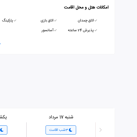
امکانات هتل و محل اقامت
اتاق چمدان
اتاق بازی
پارکینگ
پذیرش 24 ساعته
آسانسور
م
شنبه 17 مرداد
یکشنبه 8
3شب اقامت