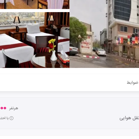
ضوابط
,000
هرنفر
قل هوایی
با احت