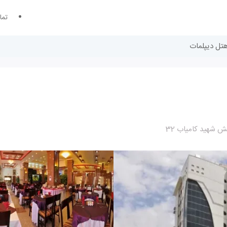
تما
هتل دیپلمات
ش شهید کامیاب 32