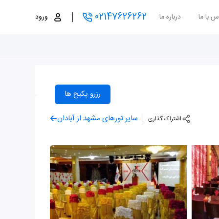
02147626262
س با ما
درباره ما
ورود
رزرو پکیج ها
سایر تورهای مشهد از آبادان
اشتراک گذاری