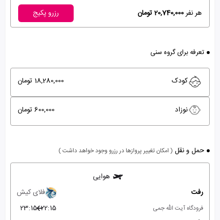
هر نفر
20,740,000 تومان
رزرو پکیج
تعرفه برای گروه سنی
کودک
18,280,000 تومان
نوزاد
600,000 تومان
حمل و نقل
( امکان تغییر پروازها در رزرو وجود خواهد داشت )
هوایی
رفت
فلای کیش
23:15
22:15
فرودگاه آیت الله جمی