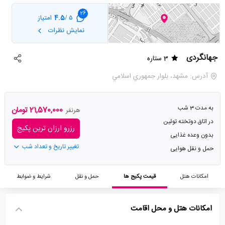
26
4.5
امتیاز
5 /
نمایش نظرات
جهانگردی
3 ستاره
آدرس: مشهد، بلوار جمهوري اسلامي
به مدت 3 شب
21,570,000 تومان
هرنفر
در اتاق دوتخته توئین
رزرو ارزان ترین پکیج
بدون وعده غذایی
تغییر تاریخ و تعداد شب
حمل و نقل هوایی
امکانات هتل
قیمت پکیج ها
حمل و نقل
شرایط و ضوابط
امکانات هتل و محل اقامت