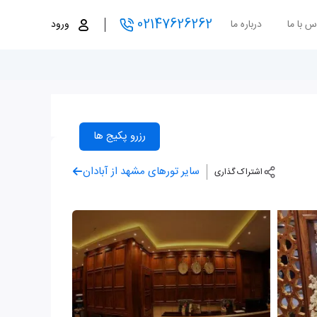
02147626262
س با ما
درباره ما
ورود
رزرو پکیج ها
سایر تورهای مشهد از آبادان
اشتراک گذاری