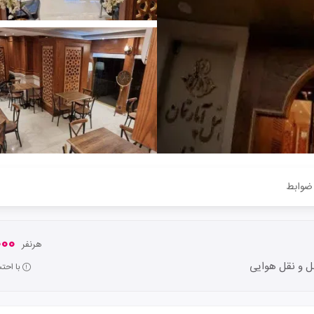
ضوابط
,000
هرنفر
 و نقل هوایی
با احت