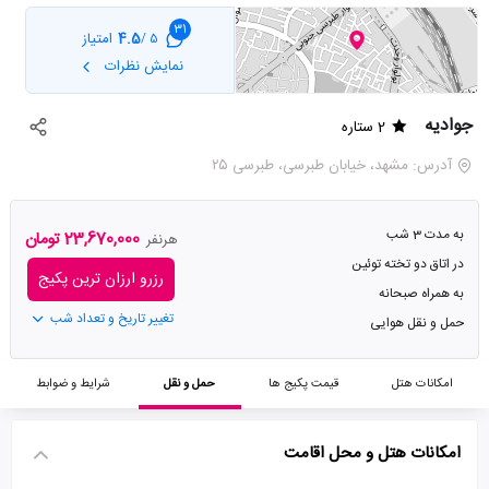
31
4.5
امتیاز
5 /
نمایش نظرات
جوادیه
2 ستاره
آدرس: مشهد، خیابان طبرسی، طبرسی ۲۵
به مدت 3 شب
23,670,000 تومان
هرنفر
در اتاق دو تخته توئین
رزرو ارزان ترین پکیج
به همراه صبحانه
تغییر تاریخ و تعداد شب
حمل و نقل هوایی
امکانات هتل
قیمت پکیج ها
حمل و نقل
شرایط و ضوابط
امکانات هتل و محل اقامت