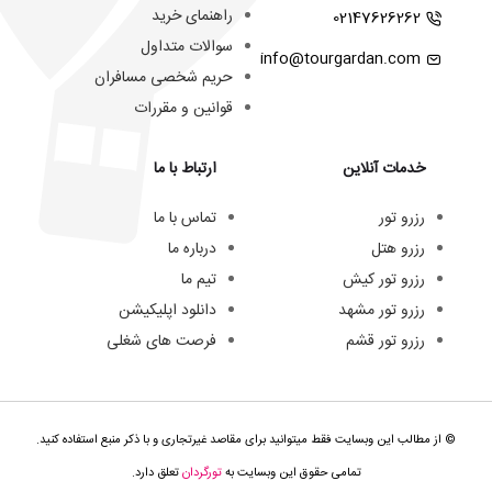
راهنمای خرید
02147626262
سوالات متداول
info@tourgardan.com
حریم شخصی مسافران
قوانین و مقررات
خدمات آنلاین
ارتباط با ما
رزرو تور
تماس با ما
رزرو هتل
درباره ما
رزرو تور کیش
تیم ما
رزرو تور مشهد
دانلود اپلیکیشن
رزرو تور قشم
فرصت های شغلی
© از مطالب این وبسایت فقط میتوانید برای مقاصد غیرتجاری و با ذکر منبع استفاده کنید.
تمامی حقوق این وبسایت به
تورگردان
تعلق دارد.