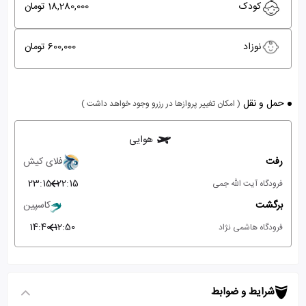
کودک
18,280,000 تومان
نوزاد
600,000 تومان
حمل و نقل
( امکان تغییر پروازها در رزرو وجود خواهد داشت )
هوایی
رفت
فلای کیش
23:15
22:15
فرودگاه آیت الله جمی
برگشت
کاسپین
14:40
12:50
فرودگاه هاشمی نژاد
شرایط و ضوابط