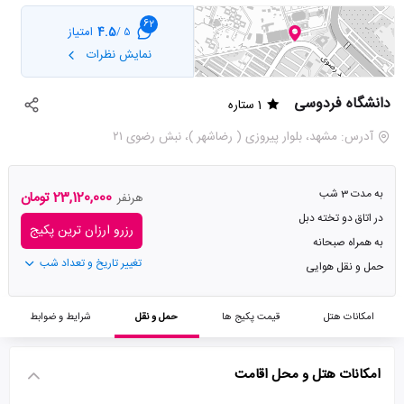
62
4.5
امتیاز
5 /
نمایش نظرات
دانشگاه فردوسی
1 ستاره
آدرس: مشهد، بلوار پیروزی ( رضاشهر )، نبش رضوی ۲۱
به مدت 3 شب
23,120,000 تومان
هرنفر
در اتاق دو تخته دبل
رزرو ارزان ترین پکیج
به همراه صبحانه
تغییر تاریخ و تعداد شب
حمل و نقل هوایی
امکانات هتل
قیمت پکیج ها
حمل و نقل
شرایط و ضوابط
امکانات هتل و محل اقامت