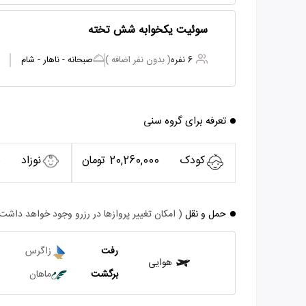
سوئیت یکخوابه شش تخته
6 نفره
( بدون نفر اضافه )
صبحانه - ناهار - شام
تعرفه برای گروه سنی
کودک
20,260,000 تومان
نوزاد
0
حمل و نقل
( امکان تغییر پروازها در رزرو وجود خواهد داشت
رفت
زاگرس
هوایی
برگشت
ماهان