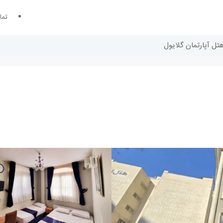
تما
هتل آپارتمان گلایول