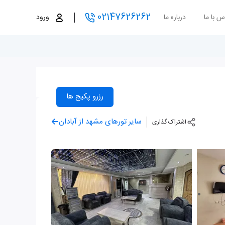
02147626262
س با ما
درباره ما
ورود
رزرو پکیج ها
سایر تورهای مشهد از آبادان
اشتراک گذاری