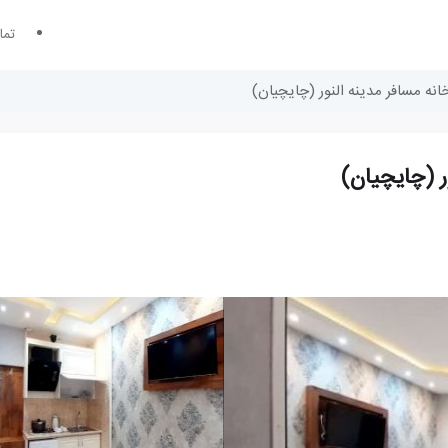
تما
خانه مسافر مدینه النور (چایچیان)
ور (چایچیان)