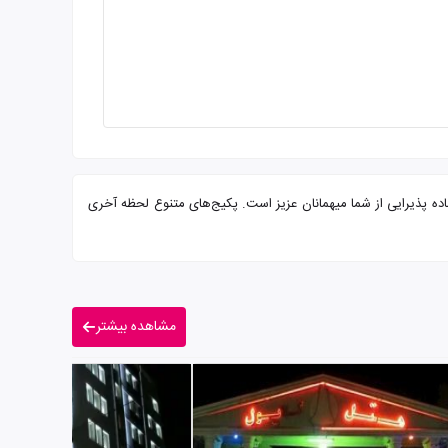
یچیان) 1 ستاره همراه با سرو صبحانه بوفه و پرسنلی مجرب آماده پذیرایی از شما میهمانان عزیز است. پکیج‌های متنوع لحظه آخری
مشاهده بیشتر