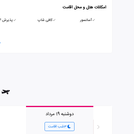
امکانات هتل و محل اقامت
آسانسور
کافی شاپ
پذیرش 24 ساعته
م
دوشنبه 19 مرداد
3شب اقامت