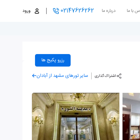
02147626262
س با ما
درباره ما
ورود
رزرو پکیج ها
سایر تورهای مشهد از آبادان
اشتراک گذاری