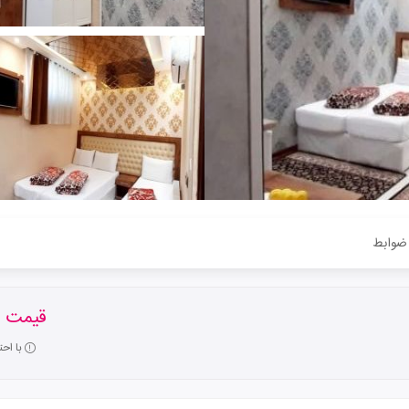
ضوابط
قیمت ا
با اح