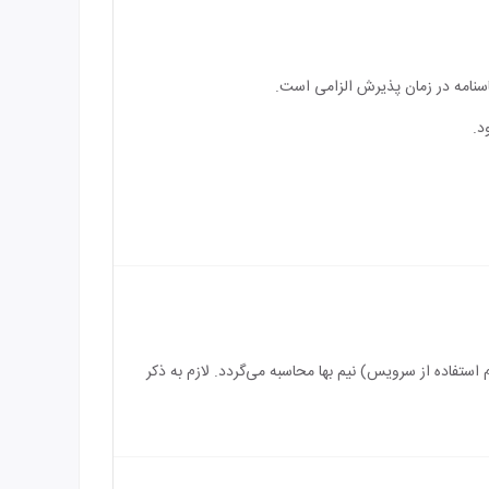
اسنامه در زمان پذیرش الزامی است.
د.
سرویس) رایگان می‌باشد و بازه سنی برای اقامت کودک بین 3 الی 5 سال (درصورت عدم استفاده از سرویس) نیم بها محاسبه می‌گردد. لازم به ذکر