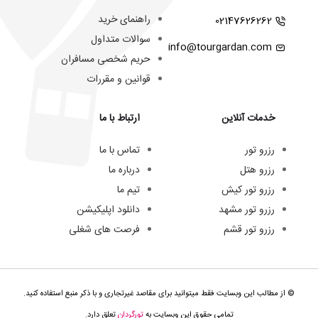
راهنمای خرید
02147626262
سوالات متداول
info@tourgardan.com
حریم شخصی مسافران
قوانین و مقررات
خدمات آنلاین
ارتباط با ما
رزرو تور
تماس با ما
رزرو هتل
درباره ما
رزرو تور کیش
تیم ما
رزرو تور مشهد
دانلود اپلیکیشن
رزرو تور قشم
فرصت های شغلی
© از مطالب این وبسایت فقط میتوانید برای مقاصد غیرتجاری و با ذکر منبع استفاده کنید.
تمامی حقوق این وبسایت به
تورگردان
تعلق دارد.