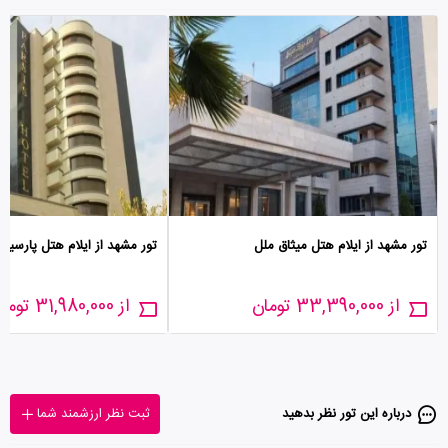
تور مشهد از ایلام هتل میثاق ملل
تور مشهد از ایلام هتل پارسی
از 33,390,000 تومان
از 31,980,000 تومان
درباره این تور‌ نظر بدهید
ثبت نظر ارزشمند شما