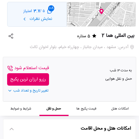
108
3.7
امتیاز
5 /
نمایش نظرات
بین المللی هما 2
5 ستاره
آدرس: مشهد ، میدان جانباز ، چهارراه خیام، بلوار اخوان ثالث
قیمت استعلام شود
به مدت 3 شب
حمل و نقل هوایی
رزرو ارزان ترین پکیج
تغییر تاریخ و تعداد شب
امکانات هتل
قیمت پکیج ها
حمل و نقل
شرایط و ضوابط
امکانات هتل و محل اقامت