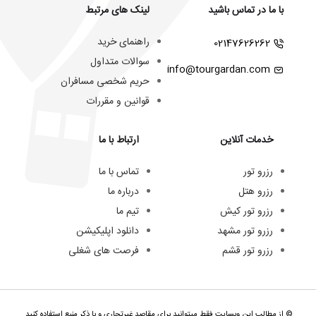
با ما در تماس باشید
لینک های مرتبط
راهنمای خرید
02147626262
سوالات متداول
info@tourgardan.com
حریم شخصی مسافران
قوانین و مقررات
خدمات آنلاین
ارتباط با ما
رزرو تور
تماس با ما
رزرو هتل
درباره ما
رزرو تور کیش
تیم ما
رزرو تور مشهد
دانلود اپلیکیشن
رزرو تور قشم
فرصت های شغلی
© از مطالب این وبسایت فقط میتوانید برای مقاصد غیرتجاری و با ذکر منبع استفاده کنید.