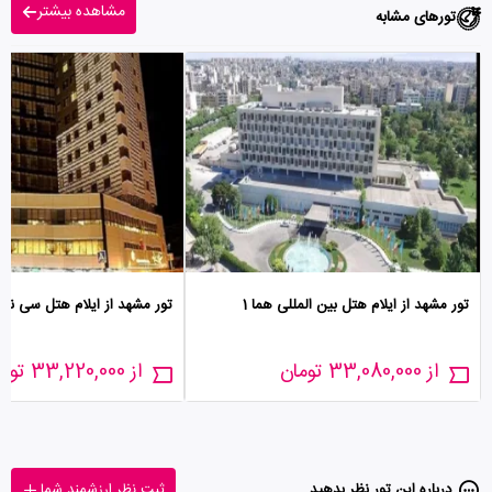
مشاهده بیشتر
تورهای مشابه
تور مشهد از ایلام هتل بین المللی هما 1
تور مشهد از ایلام هتل سی نور
از 33,080,000 تومان
از 33,220,000 تومان
درباره این تور‌ نظر بدهید
ثبت نظر ارزشمند شما