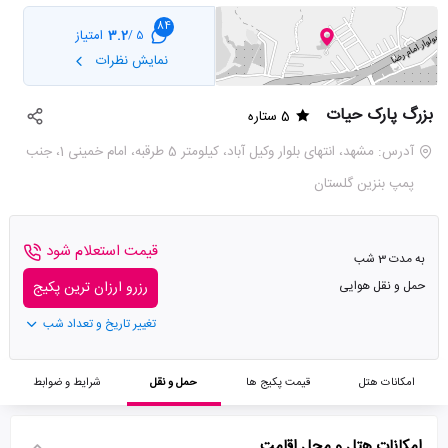
84
3.2
امتیاز
5 /
نمایش نظرات
بزرگ پارک حیات
5 ستاره
آدرس: مشهد، انتهای بلوار وکیل آباد، کیلومتر 5 طرقبه، امام خمینی 1، جنب
پمپ بنزین گلستان
قیمت استعلام شود
به مدت 3 شب
حمل و نقل هوایی
رزرو ارزان ترین پکیج
تغییر تاریخ و تعداد شب
امکانات هتل
قیمت پکیج ها
حمل و نقل
شرایط و ضوابط
امکانات هتل و محل اقامت