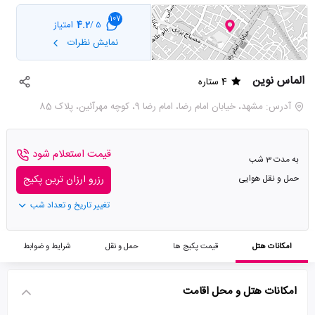
107
4.2
امتیاز
5 /
نمایش نظرات
الماس نوین
4 ستاره
آدرس: مشهد، خیابان امام رضا، امام رضا 9، کوچه مهرآئین، پلاک 85
قیمت استعلام شود
به مدت 3 شب
حمل و نقل هوایی
رزرو ارزان ترین پکیج
تغییر تاریخ و تعداد شب
امکانات هتل
قیمت پکیج ها
حمل و نقل
شرایط و ضوابط
امکانات هتل و محل اقامت