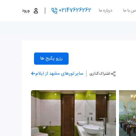
02147626262
س با ما
درباره ما
ورود
رزرو پکیج ها
سایر تورهای مشهد از ایلام
اشتراک گذاری