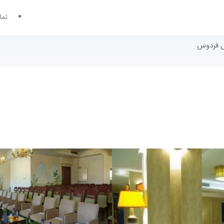
تما
تل فردوس