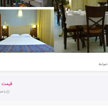
ضوابط
قیمت ا
با اح