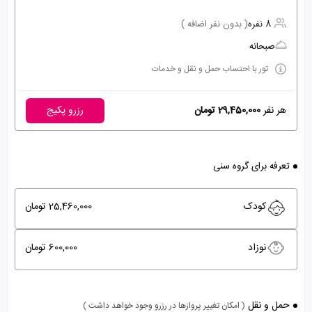
8 نفره
( بدون نفر اضافه )
صبحانه
تور با احتساب حمل و نقل و خدمات
هر نفر
29,450,000 تومان
رزرو پکیج
تعرفه برای گروه سنی
کودک
25,460,000 تومان
نوزاد
600,000 تومان
حمل و نقل
( امکان تغییر پروازها در رزرو وجود خواهد داشت )