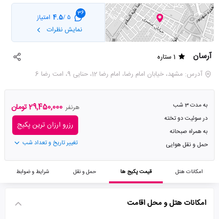
36
4.5
امتیاز
5 /
نمایش نظرات
آرسان
1 ستاره
آدرس: مشهد، خیابان امام رضا، امام رضا 12، حنایی 9، امت رضا 6
به مدت 3 شب
29,450,000 تومان
هرنفر
در سوئیت دو تخته
رزرو ارزان ترین پکیج
به همراه صبحانه
تغییر تاریخ و تعداد شب
حمل و نقل هوایی
امکانات هتل
قیمت پکیج ها
حمل و نقل
شرایط و ضوابط
امکانات هتل و محل اقامت