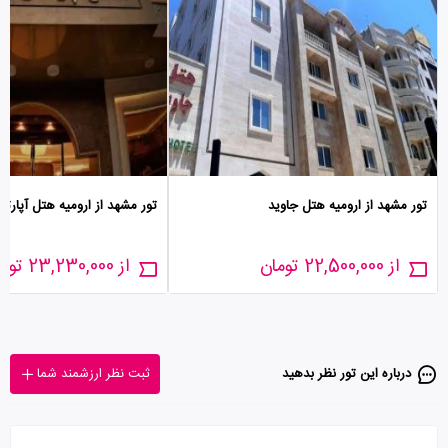
تور مشهد از ارومیه هتل جاوید
تور مشهد از ارومیه هتل آپارتم
از 22,500,000 تومان
از 23,230,000 تومان
درباره این تور‌ نظر بدهید
ثبت نظر ارزشمند شما