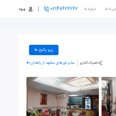
02147626262
س با ما
درباره ما
ورود
رزرو پکیج ها
سایر تورهای مشهد از زاهدان
اشتراک گذاری