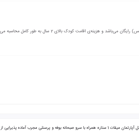
اقامت کودک زیر 2 سال (درصورت عدم استفاده از سرویس) رایگان می‌
تور مشهد از زاهدان هتل آپارتمان میقات با تضمین بهترین قیمت. هتل آپارتمان میقات 1 ستاره همراه با سرو ص