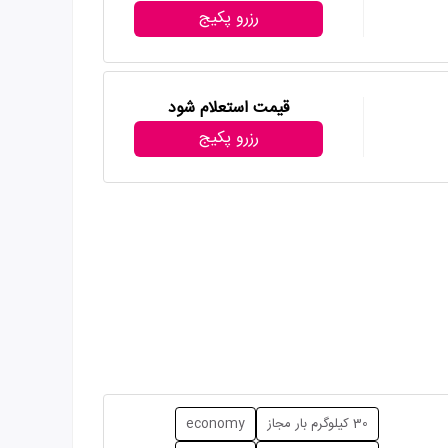
رزرو پکیج
قیمت استعلام شود
رزرو پکیج
30 کیلوگرم بار مجاز
economy