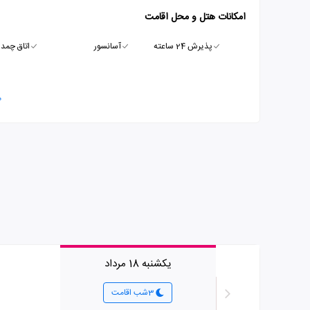
امکانات هتل و محل اقامت
پذیرش 24 ساعته
آسانسور
اتاق چمدا
م
یکشنبه 18 مرداد
3شب اقامت