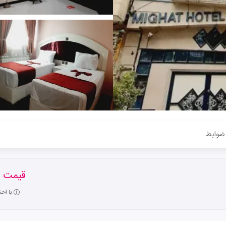
ضوابط
قیمت ا
با اح