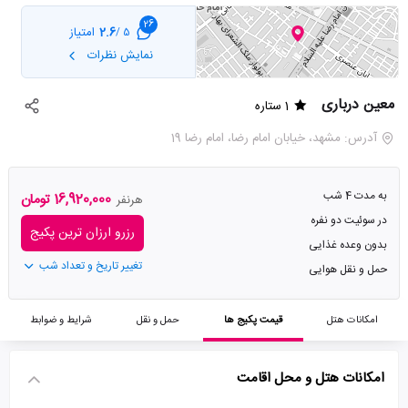
26
2.6
امتیاز
5 /
نمایش نظرات
معین درباری
1 ستاره
آدرس: مشهد، خیابان امام رضا، امام رضا 19
به مدت 4 شب
16,920,000 تومان
هرنفر
در سوئیت دو نفره
رزرو ارزان ترین پکیج
بدون وعده غذایی
تغییر تاریخ و تعداد شب
حمل و نقل هوایی
امکانات هتل
قیمت پکیج ها
حمل و نقل
شرایط و ضوابط
امکانات هتل و محل اقامت