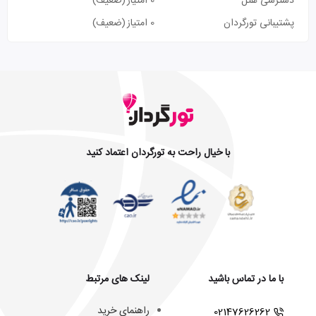
دسترسی هتل
0 امتیاز
(ضعیف)
پشتیبانی تورگردان
0 امتیاز
(ضعیف)
با خیال راحت به تورگردان اعتماد کنید
با ما در تماس باشید
لینک های مرتبط
راهنمای خرید
02147626262