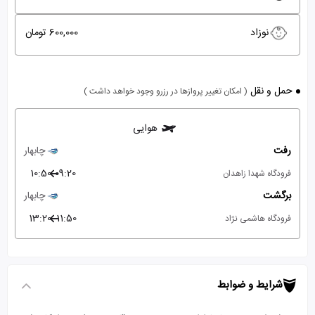
نوزاد
600,000 تومان
حمل و نقل
( امکان تغییر پروازها در رزرو وجود خواهد داشت )
هوایی
رفت
چابهار
10:50
09:20
فرودگاه شهدا زاهدان
برگشت
چابهار
13:20
11:50
فرودگاه هاشمی نژاد
شرایط و ضوابط