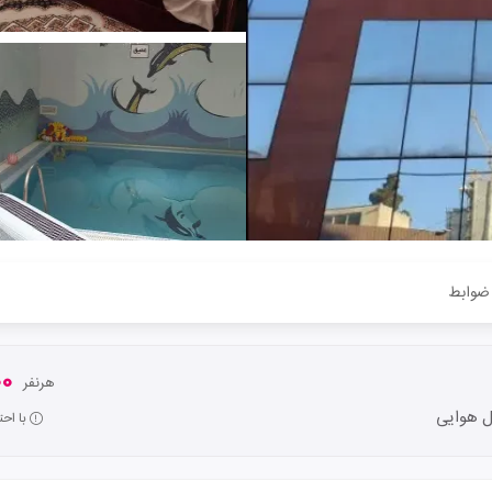
ضوابط
000
هرنفر
ل هوایی
با اح