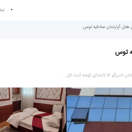
تما
ن هتل آپارتمان صادقیه توس
یه توس
کوچه آیت الل...