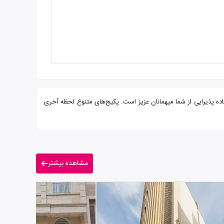
س 1 ستاره همراه با سرو صبحانه بوفه و پرسنلی مجرب آماده پذیرایی از شما میهمانان عزیز است. پکیج‌های متنوع لحظه آخری
مشاهده بیشتر