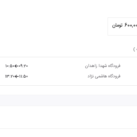
600, تومان
 )
فرودگاه شهدا زاهدان
09:20
10:50
فرودگاه هاشمی نژاد
11:50
13:20