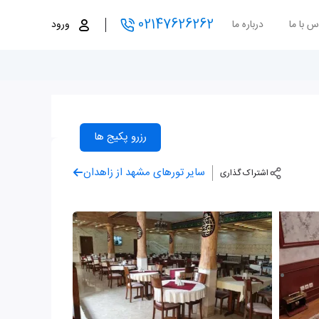
02147626262
س با ما
درباره ما
ورود
رزرو پکیج ها
سایر تورهای مشهد از زاهدان
اشتراک گذاری