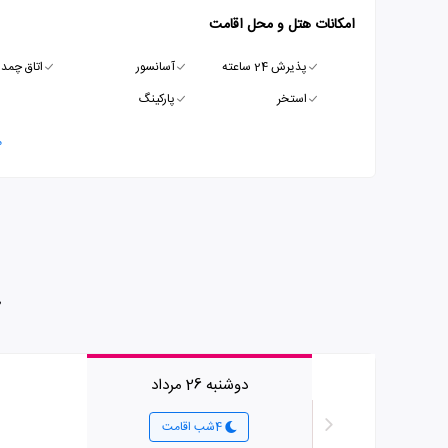
امکانات هتل و محل اقامت
پذیرش 24 ساعته
آسانسور
اتاق چمدا
استخر
پارکینگ
م
دوشنبه 26 مرداد
4شب اقامت