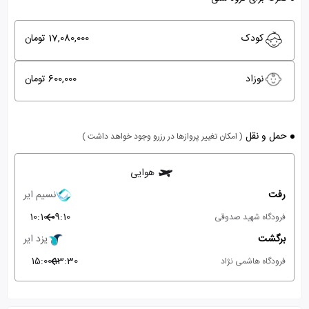
کودک
17,080,000 تومان
نوزاد
600,000 تومان
حمل و نقل
( امکان تغییر پروازها در رزرو وجود خواهد داشت )
هوایی
رفت
نسیم ایر
10:10
09:10
فرودگاه شهید صدوقی
برگشت
یزد ایر
15:00
13:30
فرودگاه هاشمی نژاد