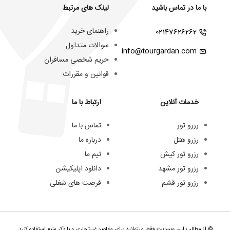
با ما در تماس باشید
لینک های مرتبط
راهنمای خرید
02147626262
سوالات متداول
info@tourgardan.com
حریم شخصی مسافران
قوانین و مقررات
خدمات آنلاین
ارتباط با ما
رزرو تور
تماس با ما
رزرو هتل
درباره ما
رزرو تور کیش
تیم ما
رزرو تور مشهد
دانلود اپلیکیشن
رزرو تور قشم
فرصت های شغلی
© از مطالب این وبسایت فقط میتوانید برای مقاصد غیرتجاری و با ذکر منبع استفاده کنید.