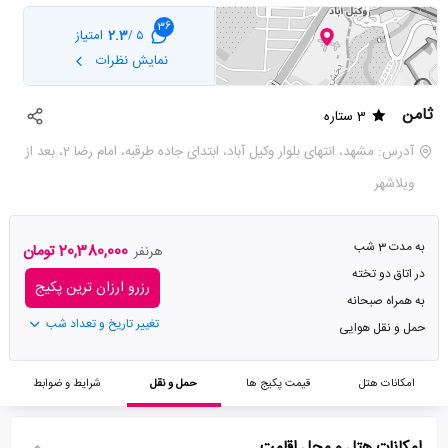
36
2.3
امتیاز
5 /
نمایش نظرات
ثامن
3 ستاره
آدرس: مشهد، انتهای بلوار وکیل آباد، ابتدای جاده طرقبه، امام رضا 2، بعد از
ویلاشهر
به مدت 3 شب
20,380,000 تومان
هرنفر
در اتاق دو تخته
رزرو ارزان ترین پکیج
به همراه صبحانه
تغییر تاریخ و تعداد شب
حمل و نقل هوایی
امکانات هتل
قیمت پکیج ها
حمل و نقل
شرایط و ضوابط
امکانات هتل و محل اقامت