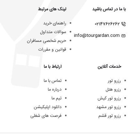
با ما در تماس باشید
لینک های مرتبط
راهنمای خرید
02147626262
سوالات متداول
info@tourgardan.com
حریم شخصی مسافران
قوانین و مقررات
خدمات آنلاین
ارتباط با ما
رزرو تور
تماس با ما
رزرو هتل
درباره ما
رزرو تور کیش
تیم ما
رزرو تور مشهد
دانلود اپلیکیشن
رزرو تور قشم
فرصت های شغلی