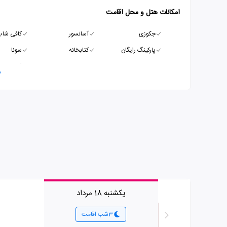
امکانات هتل و محل اقامت
جکوزی
آسانسور
کافی شا
پارکینگ رایگان
کتابخانه
سونا
ماساژ
زمین تنیس
اتاق بازی
م
سالن بیلیارد
یکشنبه 18 مرداد
3شب اقامت