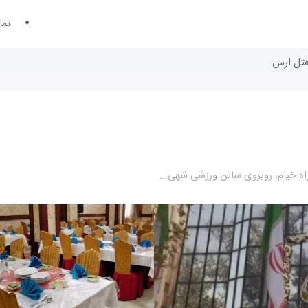
تما
هتل ارس
اه خیام، روبروی سالن ورزشی شهی...