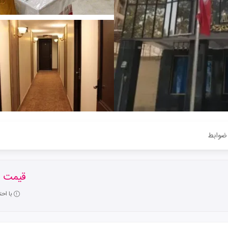
ضوابط
قیمت ا
با اح