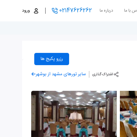
02147626262
س با ما
درباره ما
ورود
رزرو پکیج ها
سایر تورهای مشهد از بوشهر
اشتراک گذاری