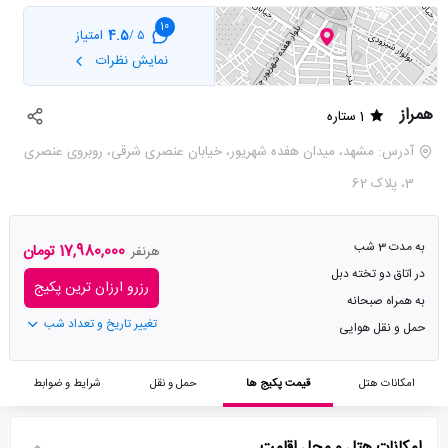
10
4.5
امتیاز
5 /
نمایش نظرات
همراز
1 ستاره
آدرس: مشهد، میدان هفده شهريور، خيابان عنصری شرقی، روبروی عنصری
3، پلاک 62
به مدت 3 شب
17,980,000 تومان
هرنفر
در اتاق دو تخته دبل
رزرو ارزان ترین پکیج
به همراه صبحانه
تغییر تاریخ و تعداد شب
حمل و نقل هوایی
امکانات هتل
قیمت پکیج ها
حمل و نقل
شرایط و ضوابط
امکانات هتل و محل اقامت