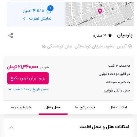
7
4.5
امتیاز
5 /
نمایش نظرات
پارسیان
3 ستاره
آدرس: مشهد، خیابان کوهسنگی، نبش کوهسنگی 15
به مدت 3 شب
21,340,000 تومان
هرنفر
در اتاق دو تخته توئین
رزرو ارزان ترین پکیج
به همراه صبحانه
تغییر تاریخ و تعداد شب
حمل و نقل هوایی
امکانات هتل
قیمت پکیج ها
حمل و نقل
شرایط و ضوابط
امکانات هتل و محل اقامت